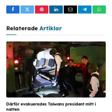
Facebook
Twitter
Pinterest
LinkedIn
Email
Telegram
What
Relaterade
Artiklar
Därför evakuerades Taiwans president mitt i
natten